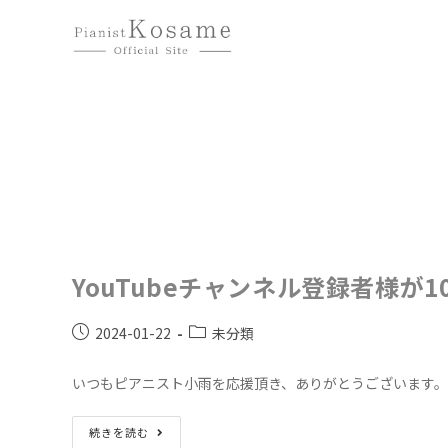
コ
ン
テ
ン
ツ
へ
ス
キ
ッ
プ
YouTubeチャンネル登録者様が
投
投
2024-01-22
未分類
稿
稿
公
カ
いつもピアニスト小雨を応援頂き、ありがとうございます
開
テ
日:
ゴ
YouTube
続きを読む
リ
チ