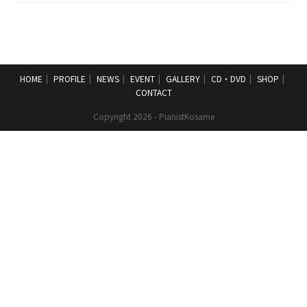
ー
ト
リ
ゾ
ナ
ー
レ
八
HOME
PROFILE
NEWS
EVENT
GALLERY
CD・DVD
SHOP
ヶ
CONTACT
岳
に
て
Copyright 2026 - PianistKosame
演
奏
し
ま
す